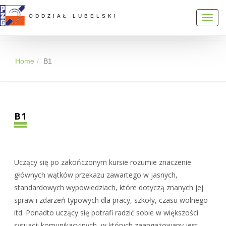
ODDZIAŁ LUBELSKI
Toggl
navig
Home
B1
B1
Uczący się po zakończonym kursie rozumie znaczenie
głównych wątków przekazu zawartego w jasnych,
standardowych wypowiedziach, które dotyczą znanych jej
spraw i zdarzeń typowych dla pracy, szkoły, czasu wolnego
itd. Ponadto uczący się potrafi radzić sobie w większości
sytuacji komunikacyjnych, w których zaangażowany jest